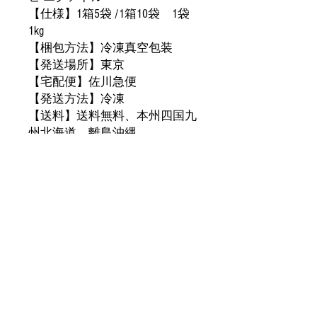
【仕様】1箱5袋 /1箱10袋 1袋
1kg
【梱包方法】冷凍真空包装
【発送場所】東京
【宅配便】佐川急便
【発送方法】冷凍
【送料】送料無料、本州四国九
州北海道、離島沖縄
【価格】税抜
き
【
产品名称】即食美人虾
【
规格】1箱5袋 /1箱10袋 1袋1kg
【包装方式】冷冻真空包装
【
发货地】东
京
【宅配便】佐川急便
【运
费】免运费，本州四国九州
北海道、離島沖縄
【价格】不含税