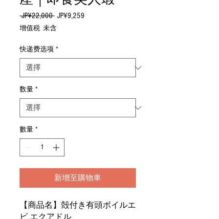
 JP¥22,000 
一
JP¥9,259
促
般
銷
增值税 未含
價
價
格
格
快递费选项
*
数量
*
數量
*
新增至購物車
【商品名】殻付き有頭ボイルエ
ビ エクアドル